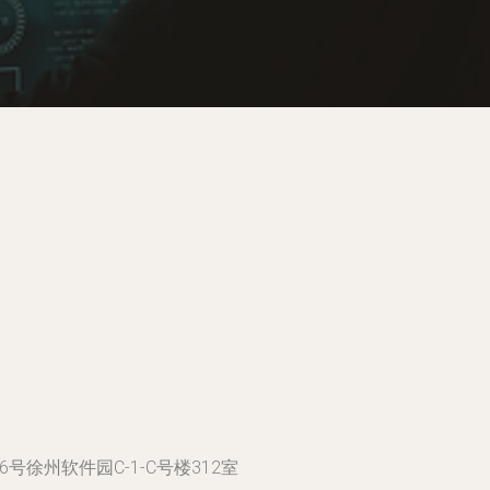
徐州软件园C-1-C号楼312室